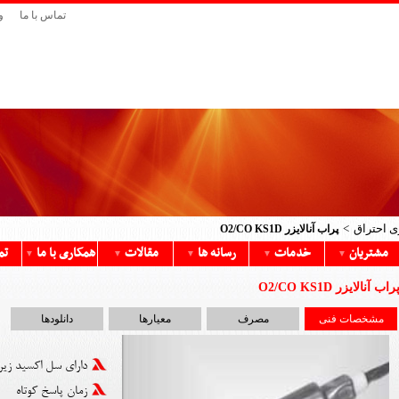
تماس با ما
و
ی احتراق
پراب آنالایزر O2/CO KS1D
مشتریان
خدمات
رسانه ها
مقالات
همکاری با ما
تم
▼
▼
▼
▼
▼
راب آنالایزر O2/CO KS1D
مشخصات فنی
مصرف
معیارها
دانلودها
دارای سل اکسید زیر
زمان پاسخ کوتاه