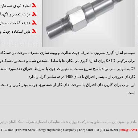
اندازه گیری همزمان
هزینه تعمیر و نگهدا
هزینه قطعات مصرفی 
قابل استفاده جهت پ
سیستم اندازه گیری مقرون به صرفه جهت نظارت و بهینه سازی مصرف سوخت در دستگاههای
پراب ترکیبی KS1D برای اندازه گیری در مکان ها یا نقاط مشخص شده و همچنین دس
O2 به تنهایی نمی تواند پاسخ سریع نسبت به تغییرات جوی یا شرایط احتراق دهد مورد استفا
گازهای خروجی از سیستم احتراق تا دمای 1400 درجه سانتی گراد را دارد.
این پراب برای کاربردهای احتراق با سوخت های گاز از همه نوع، چوب، پودر کربن و همچ
است.
مادی و معنوی این سایت متعلق به شرکت فروزان شعله نمایندگی انحصاری شرکت لمتک آلمان در ایرا
EC Iran |Foruzan Shole Energy engineering Company | Telephone: +98 (21) 44007200 |
info@LAMTE